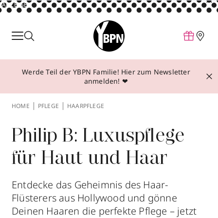
ANZEIGE
Parfum
Make-up
Werde Teil der YBPN Familie! Hier zum Newsletter
Pflege
anmelden! ❤
Behandlungen
HOME
PFLEGE
HAARPFLEGE
Inspiration
Über YBPN
Philip B: Luxuspflege
für Haut und Haar
Aktionen
Storefinder
Entdecke das Geheimnis des Haar-
Flüsterers aus Hollywood und gönne
Deinen Haaren die perfekte Pflege – jetzt