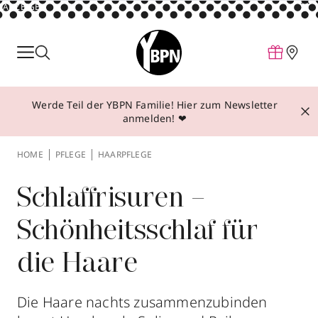
ANZEIGE
Parfum
Make-up
Werde Teil der YBPN Familie! Hier zum Newsletter
Pflege
anmelden! ❤
Behandlungen
HOME
PFLEGE
HAARPFLEGE
Inspiration
Über YBPN
Schlaffrisuren –
Schönheitsschlaf für
Aktionen
die Haare
Storefinder
Die Haare nachts zusammenzubinden