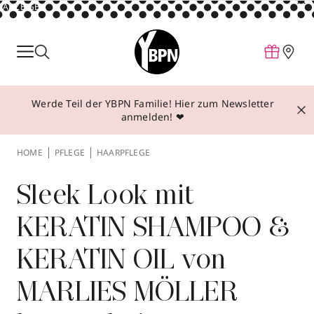
ANZEIGE
Parfum
Make-up
Werde Teil der YBPN Familie! Hier zum Newsletter
Pflege
anmelden! ❤
Behandlungen
HOME
PFLEGE
HAARPFLEGE
Inspiration
Über YBPN
Sleek Look mit
KERATIN SHAMPOO &
Aktionen
KERATIN OIL von
Storefinder
MARLIES MÖLLER