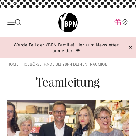
ANZEIGE
Parfum
Make-up
Werde Teil der YBPN Familie! Hier zum Newsletter
Pflege
anmelden! ❤
Behandlungen
HOME
JOBBÖRSE: FINDE BEI YBPN DEINEN TRAUMJOB
Inspiration
Teamleitung
Über YBPN
Aktionen
Storefinder