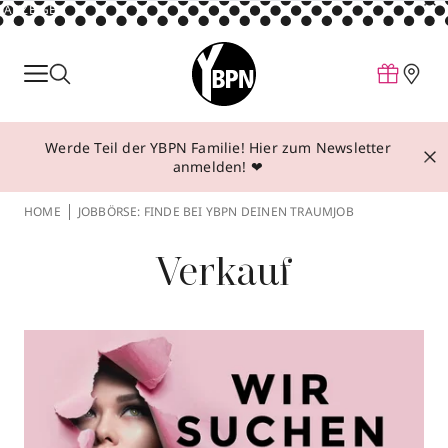
ANZEIGE
Parfum
Make-up
Werde Teil der YBPN Familie! Hier zum Newsletter
Pflege
anmelden! ❤
Behandlungen
HOME
JOBBÖRSE: FINDE BEI YBPN DEINEN TRAUMJOB
Inspiration
Verkauf
Über YBPN
Aktionen
Storefinder