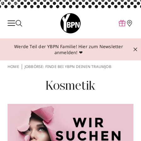
ANZEIGE
Parfum
Make-up
Werde Teil der YBPN Familie! Hier zum Newsletter
Pflege
anmelden! ❤
Behandlungen
HOME
JOBBÖRSE: FINDE BEI YBPN DEINEN TRAUMJOB
Inspiration
Kosmetik
Über YBPN
Aktionen
Storefinder