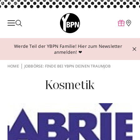
ANZEIGE
Parfum
Make-up
Werde Teil der YBPN Familie! Hier zum Newsletter
Pflege
anmelden! ❤
Behandlungen
HOME
JOBBÖRSE: FINDE BEI YBPN DEINEN TRAUMJOB
Inspiration
Kosmetik
Über YBPN
Aktionen
Storefinder