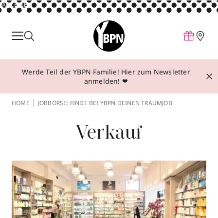
ANZEIGE
Parfum
Make-up
Werde Teil der YBPN Familie! Hier zum Newsletter
Pflege
anmelden! ❤
Behandlungen
HOME
JOBBÖRSE: FINDE BEI YBPN DEINEN TRAUMJOB
Inspiration
Verkauf
Über YBPN
Aktionen
Storefinder