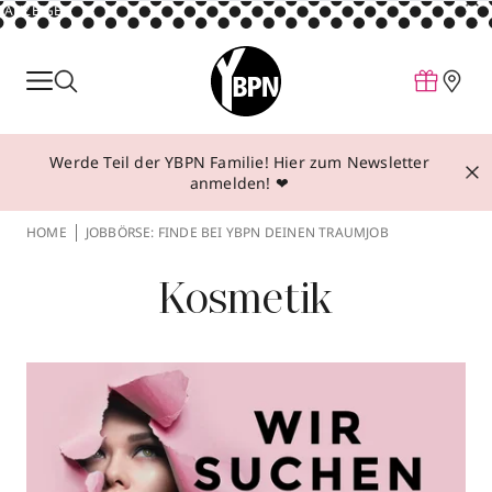
ANZEIGE
Parfum
Make-up
Werde Teil der YBPN Familie! Hier zum Newsletter
Pflege
anmelden! ❤
Behandlungen
HOME
JOBBÖRSE: FINDE BEI YBPN DEINEN TRAUMJOB
Inspiration
Kosmetik
Über YBPN
Aktionen
Storefinder