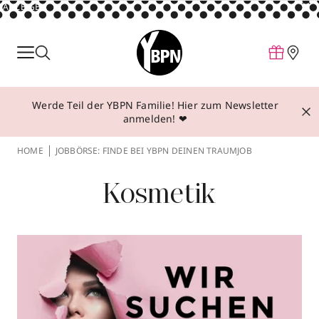
ANZEIGE
Parfum
Make-up
Werde Teil der YBPN Familie! Hier zum Newsletter
Pflege
anmelden! ❤
Behandlungen
HOME
JOBBÖRSE: FINDE BEI YBPN DEINEN TRAUMJOB
Inspiration
Kosmetik
Über YBPN
Aktionen
Storefinder