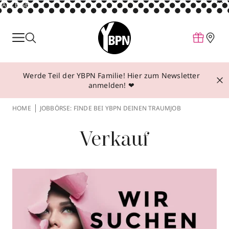
ANZEIGE
Parfum
Make-up
Werde Teil der YBPN Familie! Hier zum Newsletter
Pflege
anmelden! ❤
Behandlungen
HOME
JOBBÖRSE: FINDE BEI YBPN DEINEN TRAUMJOB
Inspiration
Verkauf
Über YBPN
Aktionen
Storefinder