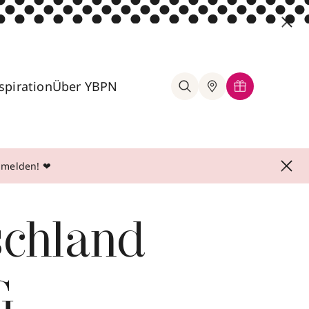
spiration
Über YBPN
anmelden! ❤
schland
G