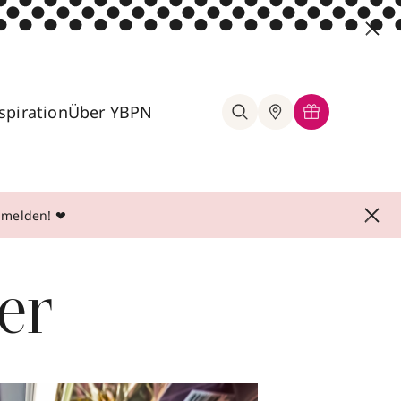
spiration
Über YBPN
anmelden! ❤
er