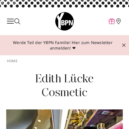
ANZEIGE
Parfum
Make-up
Werde Teil der YBPN Familie! Hier zum Newsletter
Pflege
anmelden! ❤
Behandlungen
HOME
Inspiration
Edith Lücke
Über YBPN
Cosmetic
Aktionen
Storefinder