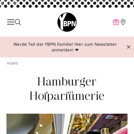
ANZEIGE
Parfum
Make-up
Werde Teil der YBPN Familie! Hier zum Newsletter
Pflege
anmelden! ❤
Behandlungen
HOME
Inspiration
Hamburger
Über YBPN
Hofparfümerie
Aktionen
Storefinder