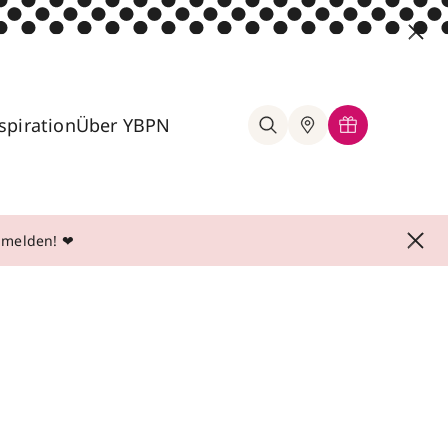
spiration
Über YBPN
anmelden! ❤