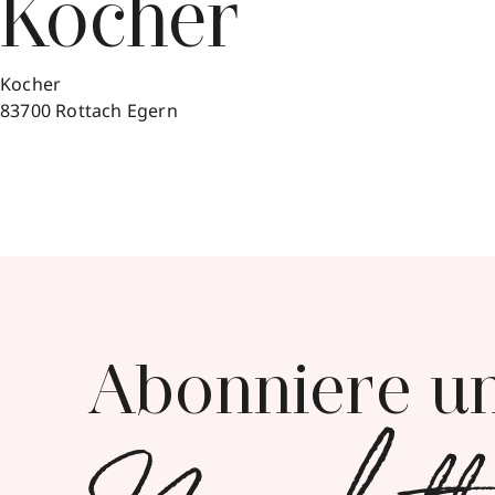
Kocher
Kocher
83700
Rottach Egern
Abonniere u