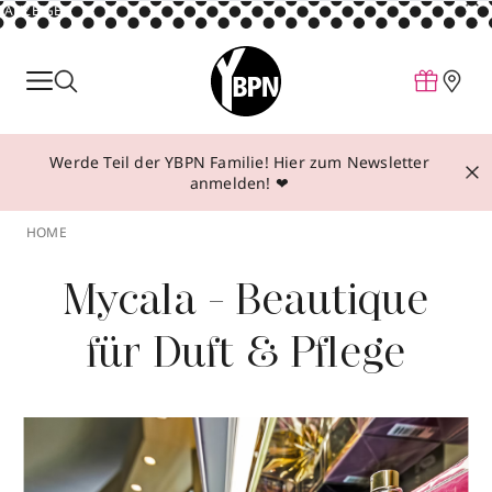
ANZEIGE
Parfum
Make-up
Werde Teil der YBPN Familie! Hier zum Newsletter
Pflege
anmelden! ❤
Behandlungen
HOME
Inspiration
Mycala - Beautique
Über YBPN
für Duft & Pflege
Aktionen
Storefinder