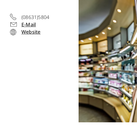
(08631)5804
E-Mail
Website