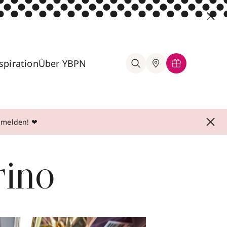
spiration
Über YBPN
anmelden! ❤
rino