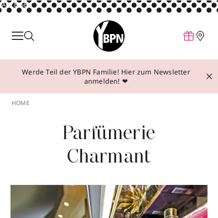
ANZEIGE
Parfum
Make-up
Werde Teil der YBPN Familie! Hier zum Newsletter
Pflege
anmelden! ❤
Behandlungen
HOME
Inspiration
Parfümerie
Über YBPN
Charmant
Aktionen
Storefinder