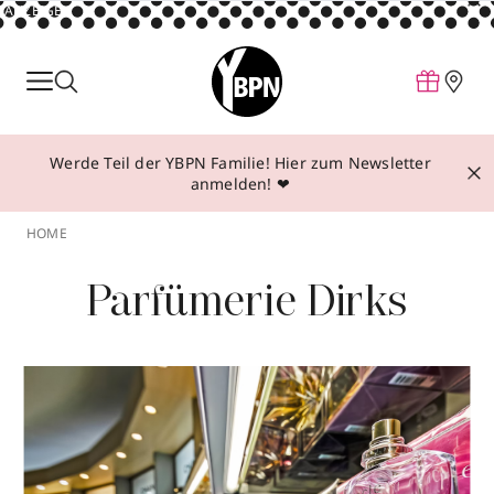
ANZEIGE
Parfum
Make-up
Werde Teil der YBPN Familie! Hier zum Newsletter
Pflege
anmelden! ❤
Behandlungen
HOME
Inspiration
Parfümerie Dirks
Über YBPN
Aktionen
Storefinder