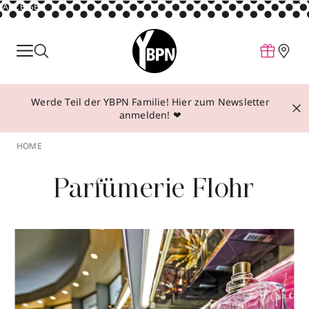
ANZEIGE
Parfum
Make-up
Werde Teil der YBPN Familie! Hier zum Newsletter
Pflege
anmelden! ❤
Behandlungen
HOME
Inspiration
Parfümerie Flohr
Über YBPN
Aktionen
Storefinder