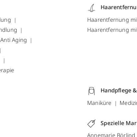
Haarentfern
lung
Haarentfernung mi
ndlung
Haarentfernung mi
Anti Aging
r
rapie
Handpflege &
Maniküre
Medizi
Spezielle Ma
Annemarie Börlind