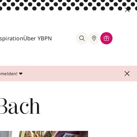
spiration
Über YBPN
anmelden! ❤
Bach