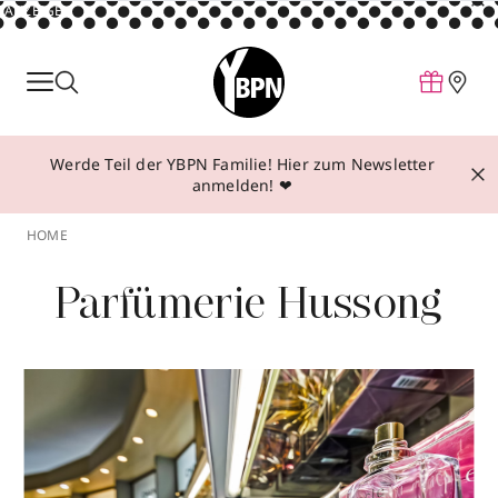
ANZEIGE
Parfum
Make-up
Werde Teil der YBPN Familie! Hier zum Newsletter
Pflege
anmelden! ❤
Behandlungen
HOME
Inspiration
Parfümerie Hussong
Über YBPN
Aktionen
Storefinder