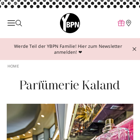
ANZEIGE
Parfum
Make-up
Werde Teil der YBPN Familie! Hier zum Newsletter
Pflege
anmelden! ❤
Behandlungen
HOME
Inspiration
Parfümerie Kaland
Über YBPN
Aktionen
Storefinder