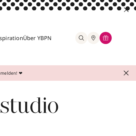
spiration
Über YBPN
anmelden! ❤
studio