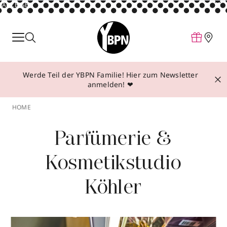
ANZEIGE
Parfum
Make-up
Werde Teil der YBPN Familie! Hier zum Newsletter
Pflege
anmelden! ❤
Behandlungen
HOME
Inspiration
Parfümerie &
Über YBPN
Kosmetikstudio
Aktionen
Köhler
Storefinder