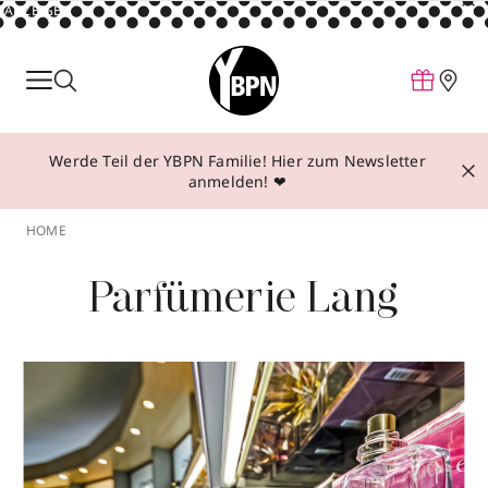
ANZEIGE
Parfum
Make-up
Werde Teil der YBPN Familie! Hier zum Newsletter
Pflege
anmelden! ❤
Behandlungen
HOME
Inspiration
Parfümerie Lang
Über YBPN
Aktionen
Storefinder