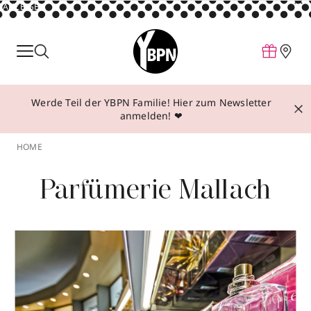
ANZEIGE
Parfum
Make-up
Werde Teil der YBPN Familie! Hier zum Newsletter
Pflege
anmelden! ❤
Behandlungen
HOME
Inspiration
Parfümerie Mallach
Über YBPN
Aktionen
Storefinder