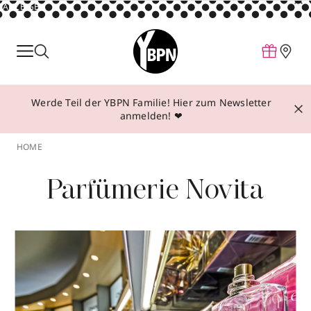
ANZEIGE
Parfum
Make-up
Werde Teil der YBPN Familie! Hier zum Newsletter
Pflege
anmelden! ❤
Behandlungen
HOME
Inspiration
Parfümerie Novita
Über YBPN
Aktionen
Storefinder