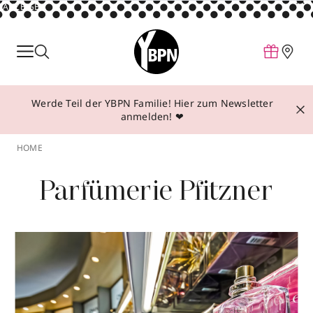
ANZEIGE
Parfum
Make-up
Werde Teil der YBPN Familie! Hier zum Newsletter
Pflege
anmelden! ❤
Behandlungen
HOME
Inspiration
Parfümerie Pfitzner
Über YBPN
Aktionen
Storefinder