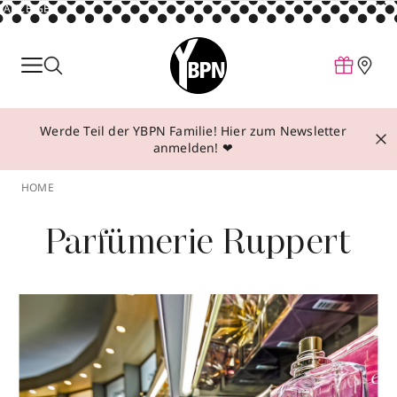
ANZEIGE
Parfum
Make-up
Werde Teil der YBPN Familie! Hier zum Newsletter
Pflege
anmelden! ❤
Behandlungen
HOME
Inspiration
Parfümerie Ruppert
Über YBPN
Aktionen
Storefinder