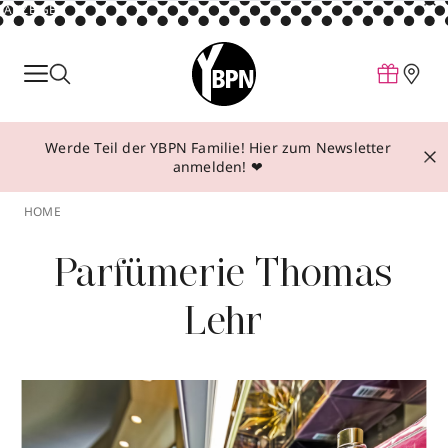
ANZEIGE
Parfum
Make-up
Werde Teil der YBPN Familie! Hier zum Newsletter
Pflege
anmelden! ❤
Behandlungen
HOME
Inspiration
Parfümerie Thomas
Über YBPN
Lehr
Aktionen
Storefinder