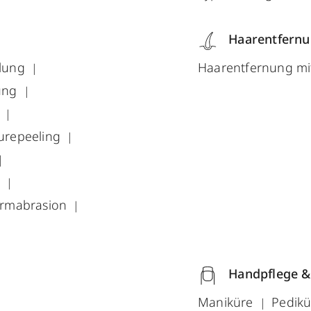
Haarentfern
lung
Haarentfernung mi
ung
g
urepeeling
r
ermabrasion
Handpflege &
Maniküre
Pedik