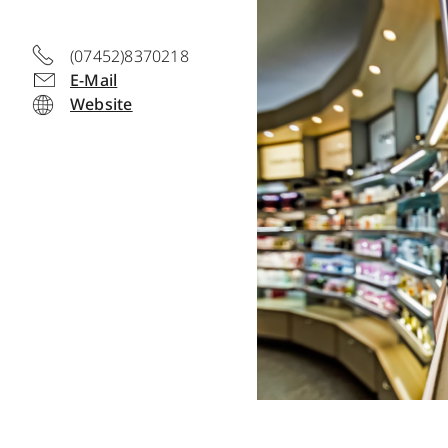
(07452)8370218
E-Mail
Website