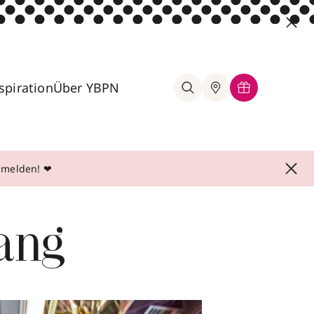
spiration
Über YBPN
anmelden! ❤
ang