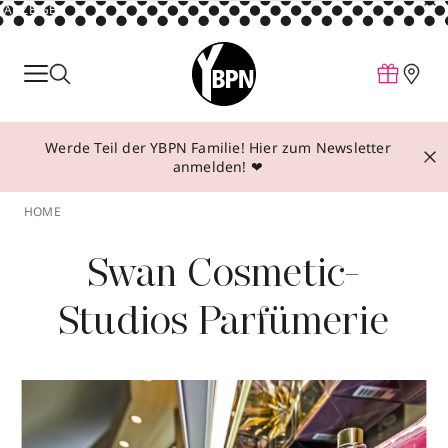
ANZEIGE
Parfum
Make-up
Werde Teil der YBPN Familie! Hier zum Newsletter
Pflege
anmelden! ❤
Behandlungen
HOME
Inspiration
Swan Cosmetic-
Über YBPN
Studios Parfümerie
Aktionen
Storefinder