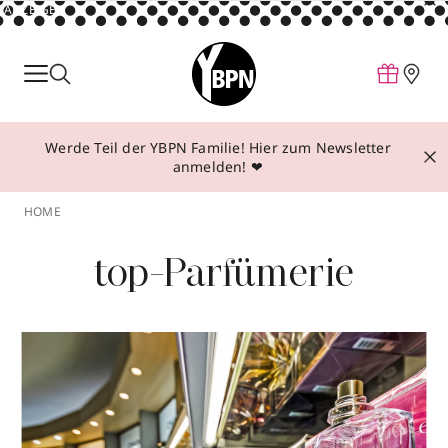
ANZEIGE
Parfum
Make-up
Werde Teil der YBPN Familie! Hier zum Newsletter
Pflege
anmelden! ❤
Behandlungen
HOME
Inspiration
top-Parfümerie
Über YBPN
Aktionen
Storefinder