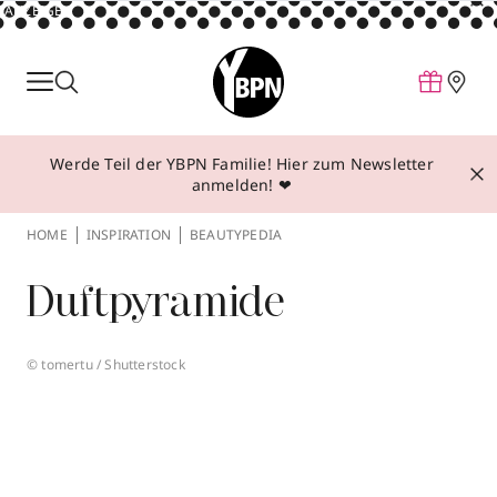
ANZEIGE
Parfum
Make-up
Werde Teil der YBPN Familie! Hier zum Newsletter
Pflege
anmelden! ❤
Behandlungen
HOME
INSPIRATION
BEAUTYPEDIA
Inspiration
Duftpyramide
Über YBPN
© tomertu / Shutterstock
Aktionen
Storefinder