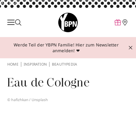
ANZEIGE
Parfum
Make-up
Werde Teil der YBPN Familie! Hier zum Newsletter
Pflege
anmelden! ❤
Behandlungen
HOME
INSPIRATION
BEAUTYPEDIA
Inspiration
Eau de Cologne
Über YBPN
© hafizhkan / Unsplash
Aktionen
Storefinder