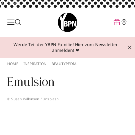
ANZEIGE
Parfum
Make-up
Werde Teil der YBPN Familie! Hier zum Newsletter
Pflege
anmelden! ❤
Behandlungen
HOME
INSPIRATION
BEAUTYPEDIA
Inspiration
Emulsion
Über YBPN
© Susan Wilkinson / Unsplash
Aktionen
Storefinder