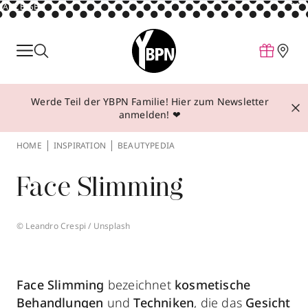
ANZEIGE
Parfum
Make-up
Werde Teil der YBPN Familie! Hier zum Newsletter
Pflege
anmelden! ❤
Behandlungen
HOME
INSPIRATION
BEAUTYPEDIA
Inspiration
Face Slimming
Über YBPN
© Leandro Crespi / Unsplash
Aktionen
Storefinder
Face Slimming
bezeichnet
kosmetische
Behandlungen
und
Techniken
, die das
Gesicht