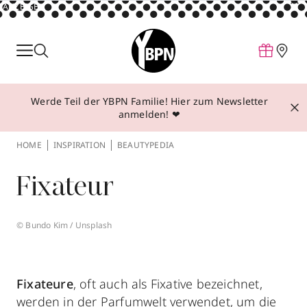
ANZEIGE
Parfum
Make-up
Werde Teil der YBPN Familie! Hier zum Newsletter
Pflege
anmelden! ❤
Behandlungen
HOME
INSPIRATION
BEAUTYPEDIA
Inspiration
Fixateur
Über YBPN
© Bundo Kim / Unsplash
Aktionen
Storefinder
Fixateure
, oft auch als Fixative bezeichnet,
werden in der Parfumwelt verwendet, um die