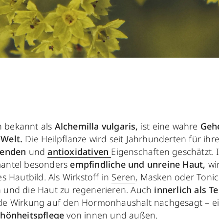
 bekannt als
Alchemilla vulgaris,
ist eine wahre
Geh
-Welt.
Die Heilpflanze wird seit Jahrhunderten für ihr
enden
und
antioxidativen
Eigenschaften geschätzt. 
mantel besonders
empfindliche und unreine Haut,
wir
es Hautbild. Als Wirkstoff in
Seren
, Masken oder Tonic
 und die Haut zu regenerieren. Auch
innerlich als 
de Wirkung auf den Hormonhaushalt nachgesagt – ein
chönheitspflege
von innen und außen.