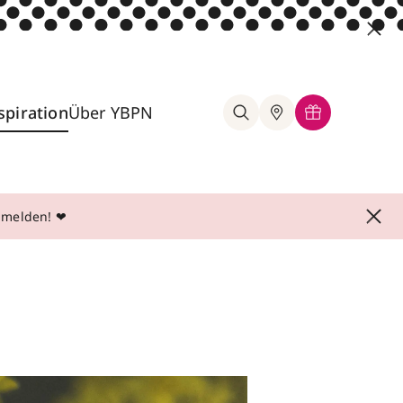
spiration
Über YBPN
anmelden! ❤