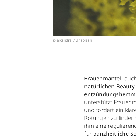
© alksndra / Unsplash
Frauenmantel,
auch
natürlichen Beauty
entzündungshemm
unterstützt Frauen
und fördert ein klar
Rötungen zu lindern
ihm eine regulieren
für
ganzheitliche S