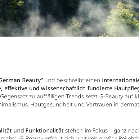
German Beauty“
und beschreibt einen
international
, effektive und wissenschaftlich fundierte Hautpfl
 Gegensatz zu auffälligen Trends setzt G-Beauty auf k
nimalismus, Hautgesundheit und Vertrauen in dermat
lität und Funktionalität
stehen im Fokus – ganz na
t mehr“. G-Beauty erfreut sich weltweit großer Beliebt