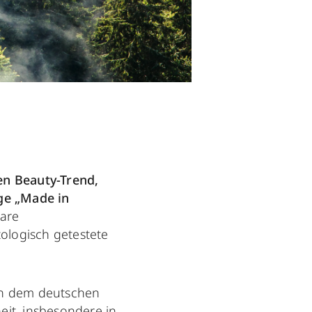
en Beauty-Trend,
ege „Made in
lare
ologisch getestete
ch dem deutschen
heit, insbesondere in