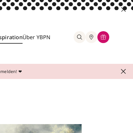
spiration
Über YBPN
anmelden! ❤