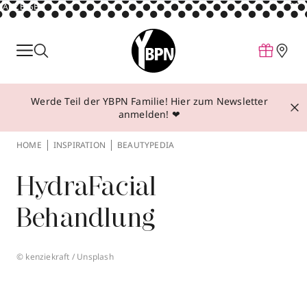
ANZEIGE
Parfum
Make-up
Werde Teil der YBPN Familie! Hier zum Newsletter
Pflege
anmelden! ❤
Behandlungen
HOME
INSPIRATION
BEAUTYPEDIA
Inspiration
HydraFacial
Über YBPN
Behandlung
Aktionen
Storefinder
© kenziekraft / Unsplash