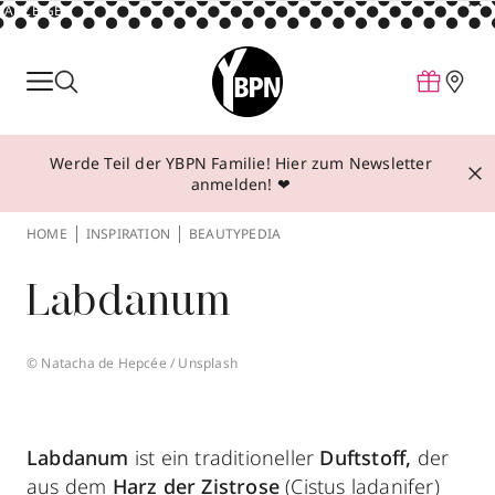
ANZEIGE
Parfum
Make-up
Werde Teil der YBPN Familie! Hier zum Newsletter
Pflege
anmelden! ❤
Behandlungen
HOME
INSPIRATION
BEAUTYPEDIA
Inspiration
Labdanum
Über YBPN
© Natacha de Hepcée / Unsplash
Aktionen
Storefinder
Labdanum
ist ein traditioneller
Duftstoff,
der
aus dem
Harz der Zistrose
(Cistus ladanifer)