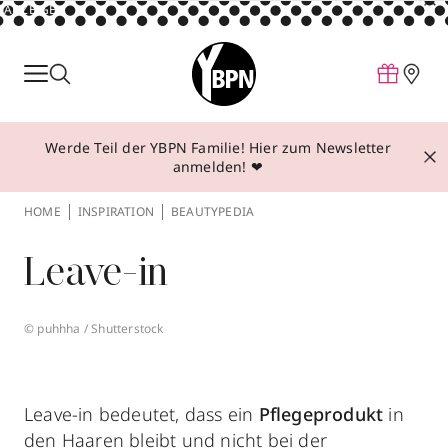
ANZEIGE
Parfum
Make-up
Werde Teil der YBPN Familie! Hier zum Newsletter
Pflege
anmelden! ❤
Behandlungen
HOME
INSPIRATION
BEAUTYPEDIA
Inspiration
Leave-in
Über YBPN
© puhhha / Shutterstock
Aktionen
Storefinder
Leave-in bedeutet, dass ein
Pflegeprodukt
in
den Haaren bleibt und nicht bei der