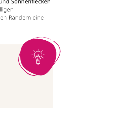
) und
Sonnenflecken
lligen
en Rändern eine