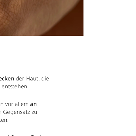
lecken
der Haut, die
) entstehen.
n vor allem
an
m Gegensatz zu
ten.