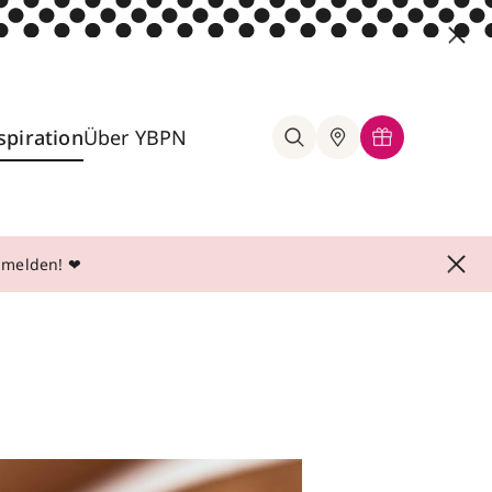
spiration
Über YBPN
anmelden! ❤