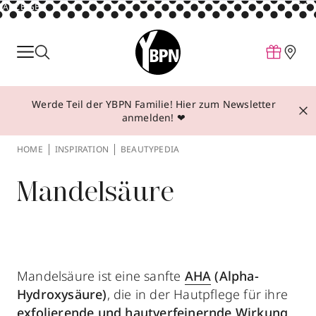
ANZEIGE
Parfum
Make-up
Werde Teil der YBPN Familie! Hier zum Newsletter
Pflege
anmelden! ❤
Behandlungen
HOME
INSPIRATION
BEAUTYPEDIA
Inspiration
Mandelsäure
Über YBPN
Aktionen
Storefinder
Mandelsäure ist eine sanfte
AHA
(Alpha-
Hydroxysäure)
, die in der Hautpflege für ihre
exfolierende und hautverfeinernde Wirkung