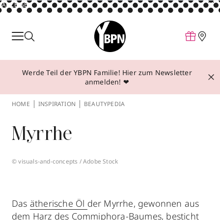
ANZEIGE
Parfum
Make-up
Werde Teil der YBPN Familie! Hier zum Newsletter
Pflege
anmelden! ❤
Behandlungen
HOME
INSPIRATION
BEAUTYPEDIA
Inspiration
Myrrhe
Über YBPN
© visuals-and-concepts / Adobe Stock
Aktionen
Storefinder
Das
ätherische Öl
der Myrrhe, gewonnen aus
dem Harz des Commiphora-Baumes, besticht