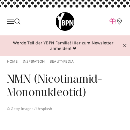
ANZEIGE
Parfum
Make-up
Werde Teil der YBPN Familie! Hier zum Newsletter
Pflege
anmelden! ❤
Behandlungen
HOME
INSPIRATION
BEAUTYPEDIA
Inspiration
NMN (Nicotinamid-
Über YBPN
Mononukleotid)
Aktionen
Storefinder
© Getty Images / Unsplash