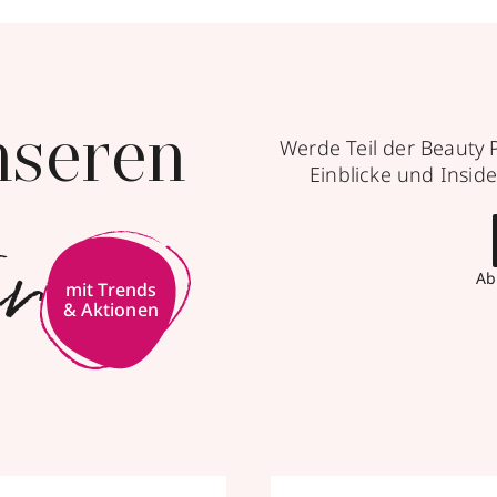
nseren
Werde Teil der Beauty 
Einblicke und Inside
er
Ab
mit Trends
& Aktionen