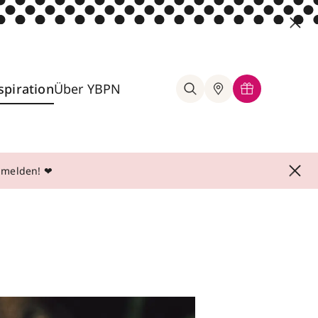
spiration
Über YBPN
anmelden! ❤