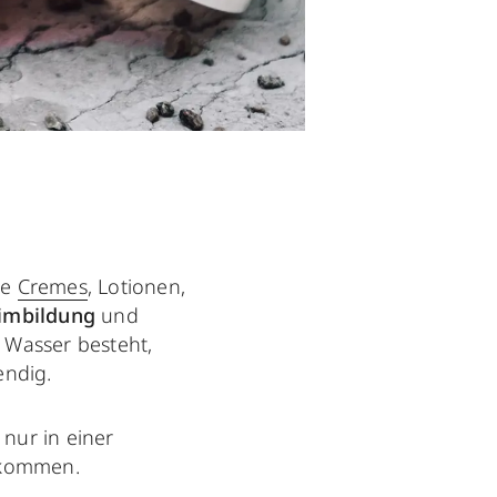
ie
Cremes
, Lotionen,
eimbildung
und
s Wasser besteht,
endig.
nur in einer
orkommen.