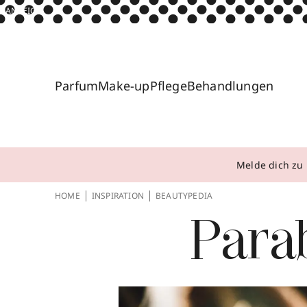
ANZEIGE
Parfum
Make-up
Pflege
Behandlungen
Melde dich zu 
HOME
INSPIRATION
BEAUTYPEDIA
Para